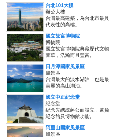
台北101大樓
辦公大樓
台灣最高建築，為台北市最具
代表性的高樓。
國立故宮博物院
博物院
國立故宮博物院典藏歷代文物
菁華，浩瀚而且豐富。
日月潭國家風景區
風景區
台灣最大的淡水湖泊，也是最
美麗的高山湖泊。
國立中正紀念堂
紀念堂
紀念先總統蔣公而設立，兼負
紀念館及博物館功能。
阿里山國家風景區
風景區