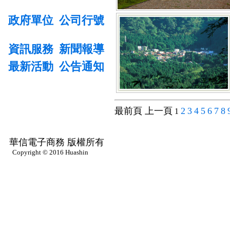
政府單位
公司行號
資訊服務
新聞報導
最新活動
公告通知
最前頁 上一頁
2
3
4
5
6
7
8
1
華信電子商務 版權所有
Copyright © 2016 Huashin