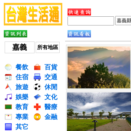
嘉義
所有地區
餐飲
百貨
住宿
交通
旅遊
休閒
娛樂
文化
教育
醫療
專業
金融
其它