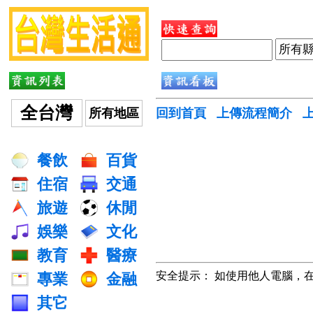
全台灣
所有地區
回到首頁
上傳流程簡介
餐飲
百貨
住宿
交通
旅遊
休閒
娛樂
文化
教育
醫療
安全提示： 如使用他人電腦，
專業
金融
其它