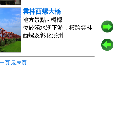
雲林西螺大橋
地方景點 - 橋樑
位於濁水溪下游，橫跨雲林
西螺及彰化溪州。
一頁
最末頁