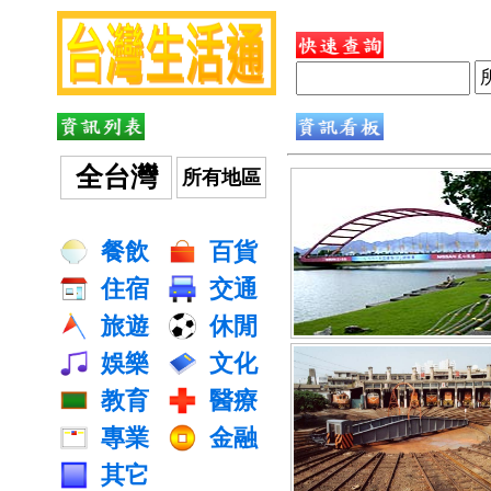
全台灣
所有地區
餐飲
百貨
住宿
交通
旅遊
休閒
娛樂
文化
教育
醫療
專業
金融
其它