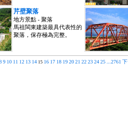
芹壁聚落
地方景點 - 聚落
馬祖閩東建築最具代表性的
聚落，保存極為完整。
8
9
10
11
12
13
14
16
17
18
19
20
21
22
23
24
25
...2761
下
15