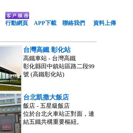
行動網頁
APP下載
聯絡我們
資料上傳
台灣高鐵 彰化站
高鐵車站 - 台灣高鐵
彰化縣田中鎮站區路二段99
號 (高鐵彰化站)
台北凱撒大飯店
飯店 - 五星級飯店
位於台北火車站正對面，連
結五鐵共構重要樞紐。