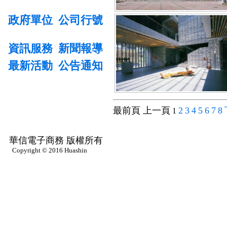
政府單位
公司行號
資訊服務
新聞報導
最新活動
公告通知
最前頁 上一頁
2
3
4
5
6
7
8
1
華信電子商務 版權所有
Copyright © 2016 Huashin