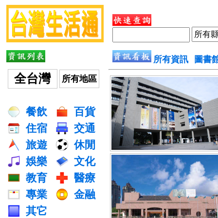
所有資訊
圖書
全台灣
所有地區
餐飲
百貨
住宿
交通
旅遊
休閒
娛樂
文化
教育
醫療
專業
金融
其它