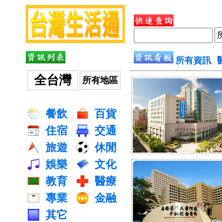
所有資訊
全台灣
所有地區
餐飲
百貨
住宿
交通
旅遊
休閒
娛樂
文化
教育
醫療
專業
金融
其它