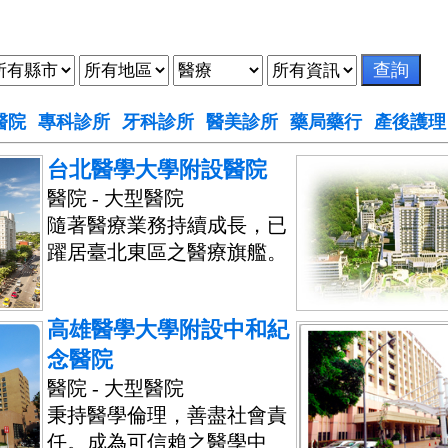
醫院
專科診所
牙科診所
醫美診所
藥局藥行
產後護理
台北醫學大學附設醫院
醫院 - 大型醫院
隨著醫療業務持續成長，已
躍居臺北東區之醫療旗艦。
高雄醫學大學附設中和紀
念醫院
醫院 - 大型醫院
秉持醫學倫理，善盡社會責
任。成為可信賴之醫學中