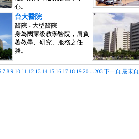
心。
台大醫院
醫院 - 大型醫院
身為國家級教學醫院，肩負
著教學、研究、服務之任
務。
6
7
8
9
10
11
12
13
14
15
16
17
18
19
20
...203
下一頁
最末頁