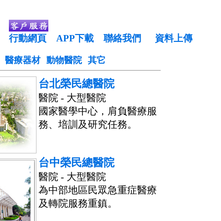
行動網頁
APP下載
聯絡我們
資料上傳
醫療器材
動物醫院
其它
台北榮民總醫院
醫院 - 大型醫院
國家醫學中心，肩負醫療服
務、培訓及研究任務。
台中榮民總醫院
醫院 - 大型醫院
為中部地區民眾急重症醫療
及轉院服務重鎮。