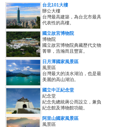
台北101大樓
辦公大樓
台灣最高建築，為台北市最具
代表性的高樓。
國立故宮博物院
博物院
國立故宮博物院典藏歷代文物
菁華，浩瀚而且豐富。
日月潭國家風景區
風景區
台灣最大的淡水湖泊，也是最
美麗的高山湖泊。
國立中正紀念堂
紀念堂
紀念先總統蔣公而設立，兼負
紀念館及博物館功能。
阿里山國家風景區
風景區