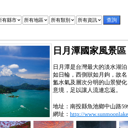
日月潭國家風景區
日月潭是台灣最大的淡水湖泊
如日輪，西側狀如月鉤，故名
氳水氣及層次分明的山景變化
意境，足以讓人流連忘返。
地址：南投縣魚池鄉中山路599
網址：
http://www.sunmoonlake