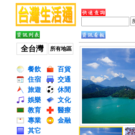
全台灣
所有地區
餐飲
百貨
住宿
交通
旅遊
休閒
娛樂
文化
教育
醫療
專業
金融
其它