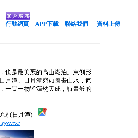
行動網頁
APP下載
聯絡我們
資料上傳
，也是最美麗的高山湖泊。東側形
日月潭。日月潭宛如圖畫山水，氤
，一景一物皆渾然天成，詩畫般的
號 (日月潭)
.gov.tw/