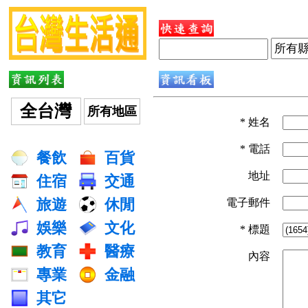
全台灣
所有地區
* 姓名
* 電話
餐飲
百貨
地址
住宿
交通
旅遊
休閒
電子郵件
娛樂
文化
* 標題
教育
醫療
內容
專業
金融
其它