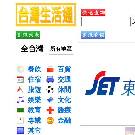
全台灣
所有地區
餐飲
百貨
住宿
交通
旅遊
休閒
娛樂
文化
教育
醫療
專業
金融
其它