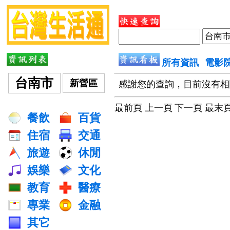
所有資訊
電影
台南市
新營區
感謝您的查詢，目前沒有相
最前頁 上一頁
下一頁 最末
餐飲
百貨
住宿
交通
旅遊
休閒
娛樂
文化
教育
醫療
專業
金融
其它