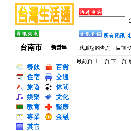
所有資訊
台南市
新營區
感謝您的查詢，目前
最前頁 上一頁
下一頁 
餐飲
百貨
住宿
交通
旅遊
休閒
娛樂
文化
教育
醫療
專業
金融
其它