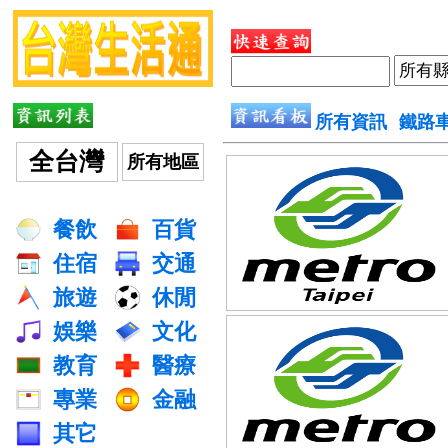
所有資訊
鐵路
全台灣
所有地區
餐飲
百貨
住宿
交通
旅遊
休閒
娛樂
文化
教育
醫療
專業
金融
其它