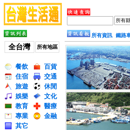
所有資訊
鐵路
全台灣
所有地區
餐飲
百貨
住宿
交通
旅遊
休閒
娛樂
文化
教育
醫療
專業
金融
其它