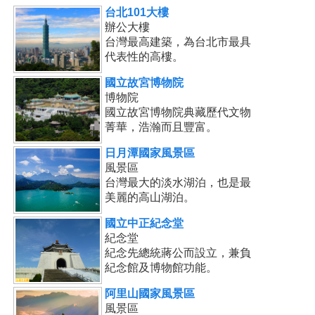
台北101大樓
辦公大樓
台灣最高建築，為台北市最具
代表性的高樓。
國立故宮博物院
博物院
國立故宮博物院典藏歷代文物
菁華，浩瀚而且豐富。
日月潭國家風景區
風景區
台灣最大的淡水湖泊，也是最
美麗的高山湖泊。
國立中正紀念堂
紀念堂
紀念先總統蔣公而設立，兼負
紀念館及博物館功能。
阿里山國家風景區
風景區