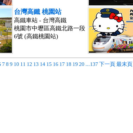
台灣高鐵 桃園站
高鐵車站 - 台灣高鐵
桃園市中壢區高鐵北路一段
6號 (高鐵桃園站)
6
7
8
9
10
11
12
13
14
15
16
17
18
19
20
...137
下一頁
最末頁