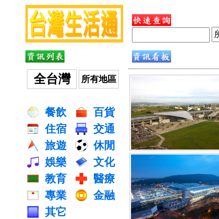
全台灣
所有地區
餐飲
百貨
住宿
交通
旅遊
休閒
娛樂
文化
教育
醫療
專業
金融
其它