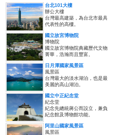
台北101大樓
辦公大樓
台灣最高建築，為台北市最具
代表性的高樓。
國立故宮博物院
博物院
國立故宮博物院典藏歷代文物
菁華，浩瀚而且豐富。
日月潭國家風景區
風景區
台灣最大的淡水湖泊，也是最
美麗的高山湖泊。
國立中正紀念堂
紀念堂
紀念先總統蔣公而設立，兼負
紀念館及博物館功能。
阿里山國家風景區
風景區