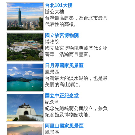
台北101大樓
辦公大樓
台灣最高建築，為台北市最具
代表性的高樓。
國立故宮博物院
博物院
國立故宮博物院典藏歷代文物
菁華，浩瀚而且豐富。
日月潭國家風景區
風景區
台灣最大的淡水湖泊，也是最
美麗的高山湖泊。
國立中正紀念堂
紀念堂
紀念先總統蔣公而設立，兼負
紀念館及博物館功能。
阿里山國家風景區
風景區