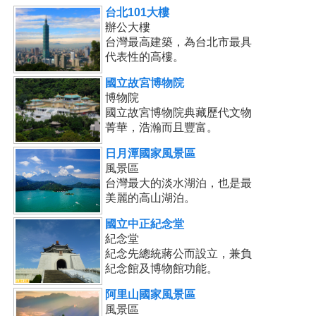
台北101大樓
辦公大樓
台灣最高建築，為台北市最具
代表性的高樓。
國立故宮博物院
博物院
國立故宮博物院典藏歷代文物
菁華，浩瀚而且豐富。
日月潭國家風景區
風景區
台灣最大的淡水湖泊，也是最
美麗的高山湖泊。
國立中正紀念堂
紀念堂
紀念先總統蔣公而設立，兼負
紀念館及博物館功能。
阿里山國家風景區
風景區