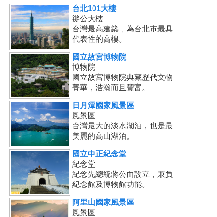
台北101大樓
辦公大樓
台灣最高建築，為台北市最具
代表性的高樓。
國立故宮博物院
博物院
國立故宮博物院典藏歷代文物
菁華，浩瀚而且豐富。
日月潭國家風景區
風景區
台灣最大的淡水湖泊，也是最
美麗的高山湖泊。
國立中正紀念堂
紀念堂
紀念先總統蔣公而設立，兼負
紀念館及博物館功能。
阿里山國家風景區
風景區