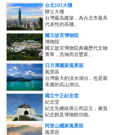
台北101大樓
辦公大樓
台灣最高建築，為台北市最具
代表性的高樓。
國立故宮博物院
博物院
國立故宮博物院典藏歷代文物
菁華，浩瀚而且豐富。
日月潭國家風景區
風景區
台灣最大的淡水湖泊，也是最
美麗的高山湖泊。
國立中正紀念堂
紀念堂
紀念先總統蔣公而設立，兼負
紀念館及博物館功能。
阿里山國家風景區
風景區